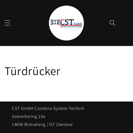
Direkt
zum
Inhalt
Warenko
Türdrücker
CST-GmbH Carstens System Technik
Gewerbering 15a
14656 Brieselang / OT Zeestow